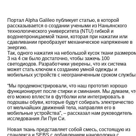
Портал Alpha Galileo публикует статью, в которой
рассказывается о создании учеными из Наньянского
технологического университета (NTU) гибкой и
водонепроницаемой ткани, которая при нажатии или
сдавливании преобразует механическое напряжение в
энергию.
Так, одного нажатия на небольшой кусок ткани размеро
3 на 4 см было достаточно, чтобы зажечь 100
светодиодов. Разработчики уверены, что их система
может стать ключом к созданию умной одежды и
мобильных устройств с неограниченным сроком службы
“Мы продемонстрировали, что наш прототип хорошо
функционирует после стирки и сминания. Мы думаем, чт
его можно вплести в футболки или интегрировать в
подошвы обуви, которые будут собирать электричество
от мельчайших движений тела, направляя его в
мобильные устройства”, – рассказал нам руководитель
исследования Ли Пуи Си.
Новая ткань представляет собой смесь, состоящую из
спандекса и SEBS с добавлением нановолокна с