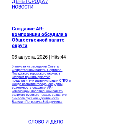
ДЕНЬ ГОРОДА /
НОВОСТИ
Создание AR-
композиции обсудили в
Общественной палате
округа
06 августа, 2026 | Hits:44
5 августа на заседании Совета
Общественной палаты Сергиево-
Посадского городского округа, в
котором приняли участие
представители администрации СПГО и
Фонда развития города, обсудили
возможность создания AR-
композиции, посвященной памяти
великого русского токаря, создателя
символа русской идентичности
Василия Петровича Звёздочкина.
СЛОВО И ДЕЛО