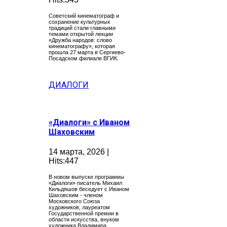
Советский кинематограф и
сохранение культурных
традиций стали главными
темами открытой лекции
«Дружба народов: слово
кинематографу», которая
прошла 27 марта в Сергиево-
Посадском филиале ВГИК.
ДИАЛОГИ
«Диалоги» с Иваном
Шаховским
14 марта, 2026 |
Hits:447
В новом выпуске программы
«Диалоги» писатель Михаил
Кильдяшов беседует с Иваном
Шаховским - членом
Московского Союза
художников, лауреатом
Государственной премии в
области искусства, внуком
художника Владимира