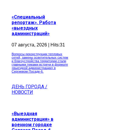
«Специальный
репортаж». Работа
«выездных
администраций»
07 августа, 2026 | Hits:31
Вопросы реконструкции тепловых
сетей, замены осветительных систем
и благоустройства территории стали
главными темами встречи в формате
«выездной администрации» в
Сергиевом Посаде-6.
ДЕНЬ ГОРОДА /
НОВОСТИ
«Выездная
администрация» в
военном городке