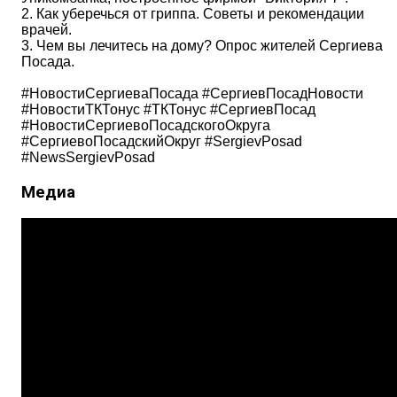
2. Как уберечься от гриппа. Советы и рекомендации
врачей.
3. Чем вы лечитесь на дому? Опрос жителей Сергиева
Посада.
#НовостиСергиеваПосада #СергиевПосадНовости
#НовостиТКТонус #ТКТонус #СергиевПосад
#НовостиСергиевоПосадскогоОкруга
#СергиевоПосадскийОкруг #SergievPosad
#NewsSergievPosad
Медиа